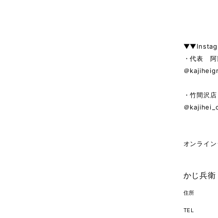
▼▼Insta
・代表 阿
＠kajiheig
・竹間沢店
＠kajihei_
オンライン
かじ兵衛
住所
TEL