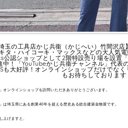
埼玉の工具店かじ兵衞（かじへい）竹間沢店
キタ・ハイコーキ・マックスなどの大人気電
icks公認ショップとして2階特設売り場を設
中！「YouTubeかじ兵衞チャンネル」代表の「阿部
NSも大好評！オンラインショップだけでな
もお待ちしております
」オンラインショップを訪問いただきありがとうございます。
」は埼玉県にある創業40年を超える歴史ある総合建築金物屋です。
し上げますと、