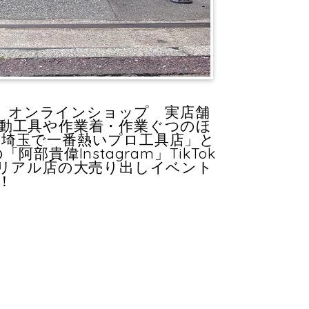
】オンラインショップ 実店舗
動工具や作業着・作業ぐつのほ
置「埼玉で一番熱いプロ工具店」と
貴偉Instagram」TikTok
くリアル店の大売り出しイベント
！