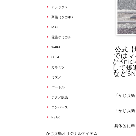
アシックス
高儀（タカギ）
MAX
佐藤ケミカル
WAKAI
公式【
ではマ
OLFA
かKn
して爆進
カネミツ
などS
ミズノ
バートル
「かじ兵衛
テクノ販売
コンバース
「かじ兵衛
PEAK
具体的に申
かじ兵衛オリジナルアイテム