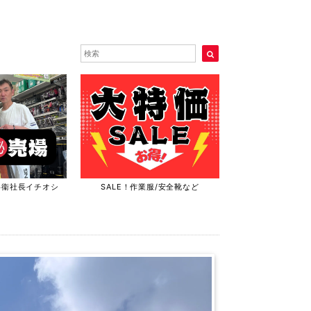
兵衞社長イチオシ
SALE！作業服/安全靴など