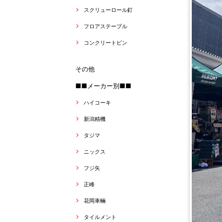
スクリューロール釘
フロアステープル
コンクリートピン
その他
■■メーカー別■■
ハイコーキ
新潟精機
タジマ
ニックス
フジ矢
正峰
花岡車輛
タイルメント