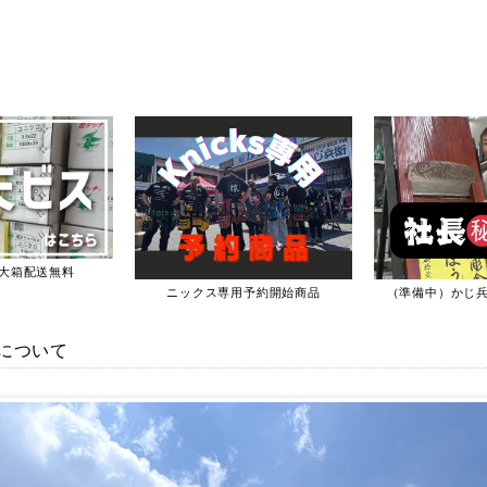
大箱配送無料
ニックス専用予約開始商品
（準備中）かじ
について