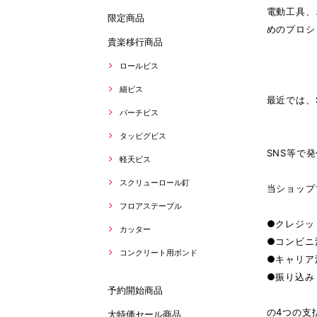
電動工具、
限定商品
めのプロシ
貴楽移行商品
ロールビス
細ビス
最近では、
パーチビス
タッピグビス
SNS等で
軽天ビス
スクリューロール釘
当ショップ
フロアステープル
●クレジッ
カッター
●コンビニ
コンクリート用ボンド
●キャリア
●振り込み
予約開始商品
の4つの支
大特価セール商品