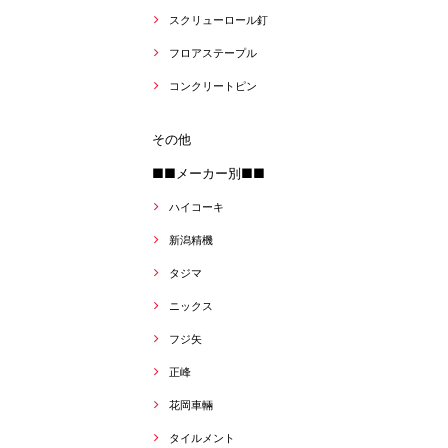
スクリューロール釘
フロアステープル
コンクリートピン
その他
■■メーカー別■■
ハイコーキ
新潟精機
タジマ
ニックス
フジ矢
正峰
花岡車輛
タイルメント