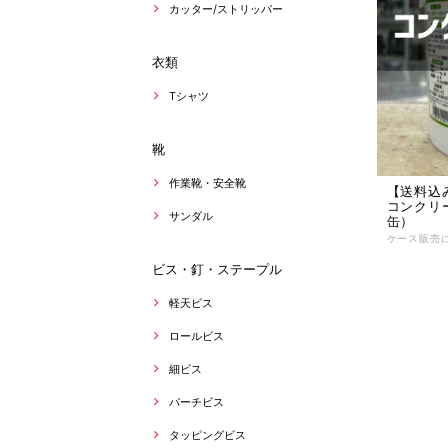
カッター/ストリッパー
衣類
Tシャツ
靴
作業靴・安全靴
【送料込み
コンクリ
サンダル
缶）
ビス・釘・ステープル
軽天ビス
ロールビス
細ビス
パーチビス
タッピングビス