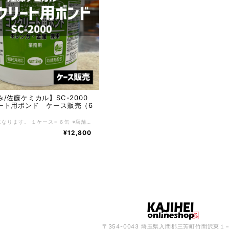
/佐藤ケミカル】SC-2000
ート用ボンド ケース販売（6
ケース販売になります。 １ケース＝６缶 ※店舗在庫との共有のためご注文のタイミングで欠品してしまう可能性がございます。 ご了承ください。その際はこちらからご連絡させていただきます。 ■■商品情報■■ ■メーカー 佐藤ケミカル ■用途 モルタル、コンクリート、木材、金属、合板、木レンガ、鋼製束等の接着。 ■材質 アクリル樹脂系無溶剤タイプ ■備考 健康住宅対応品、防錆材配合 ◎非引火性 ◎充てん接着ができる
¥12,800
〒354-0043 埼玉県入間郡三芳町竹間沢東１