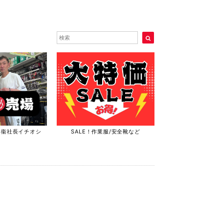
兵衞社長イチオシ
SALE！作業服/安全靴など