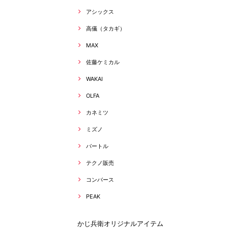
アシックス
高儀（タカギ）
MAX
佐藤ケミカル
WAKAI
OLFA
カネミツ
ミズノ
バートル
テクノ販売
コンバース
PEAK
かじ兵衛オリジナルアイテム