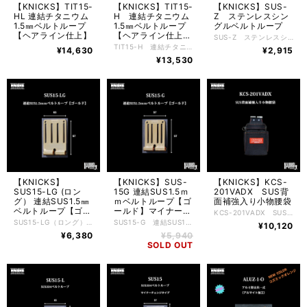
【KNICKS】TIT15-
【KNICKS】TIT15-
【KNICKS】SUS-
HL 連結チタニウム
H 連結チタニウム
Z ステンレスシン
1.5㎜ベルトループ
1.5㎜ベルトループ
グルベルトループ
【ヘアライン仕上】
【ヘアライン仕上】
SUS-Z ステンレスシングルベルトループ ■磨き研磨にて多少傷がつく場合があります
旧タイプ
TIT15-H 連結チタニウム1.5㎜ベルトループ【ヘアライン仕上】 ※旧タイプになりますのでご購入の際はご注意下さい。
¥14,630
¥2,915
¥13,530
【KNICKS】
【KNICKS】SUS-
【KNICKS】KCS-
SUS15-LG (ロン
15G 連結SUS1.5ｍ
201VADX SUS背
グ） 連結SUS1.5㎜
ｍベルトループ【ゴ
面補強入り小物腰袋
ベルトループ【ゴー
ールド】マイナーチ
KCS-201VADX SUS背面補強入り小物腰袋 ■全長175×幅110×奥行80 ■コーデュラ生地 ■縫製糸ステッチは赤色
ルド】
ェンジタイプ
SUS15-LG（ロング）連結SUS1.5㎜ベルトループ【ゴールド】 ■電解メッキ ■磨き研磨にて多少傷がつく場合があります
SUS15-G 連結SUS1.5㎜ベルトループ【ゴールド】 ■電解メッキ ■磨き研磨にて多少傷がつく場合があります
¥10,120
¥6,380
¥5,940
SOLD OUT