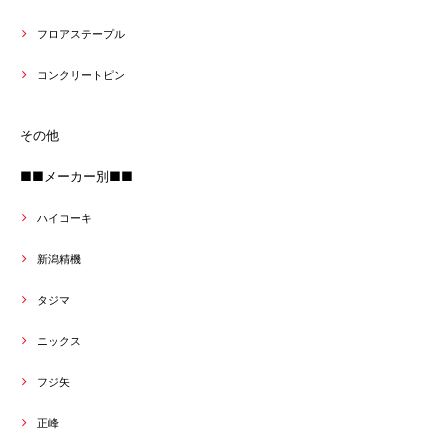
フロアステープル
コンクリートピン
その他
■■メーカー別■■
ハイコーキ
新潟精機
タジマ
ニックス
フジ矢
正峰