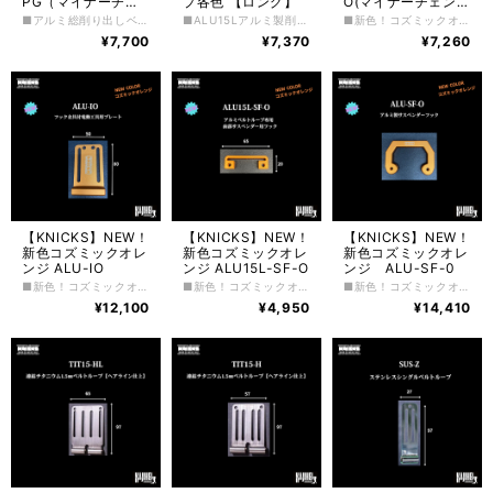
PG（マイナーチェ
プ各色 【ロング】
O(マイナーチェンジ
ンジタイプ）
タイプ）
■アルミ総削り出しベルトループ（一部削り出し） ALU15-PG マイナーチェンジタイプ 全長97／幅57／奥行10（パイプ外径） ALU15L-PG ロング 全長97／幅65／奥行10（パイプ外径） ※アルマイト加工の色付けに関してロットによっては画像と若干色が 異なりますのでご了承ください。
■ALU15Lアルミ製削り出しベルトループ【ロング】 ■全長97／幅65／奥行10（パイプ外径） ※アルマイト加工の色付けに関してロットによっては画像と若干色が 異なりますのでご了承ください。
■新色！コズミックオレンジ ■ALU15A-O（マイナーチェンジタイプ） ※旧タイプのアルミベルトループALU15には付けられませんのでご注意下さい。 ■ ALU15LA-O／アルミベルトループロング用 アルミ製ベルトループアッタッチメント ■同色取り付けアルミビス付き ※アルマイト加工の色付けに関してロットによっては画像と若干色が 異なりますのでご了承ください。
ALU15L-PG（ロン
ALU15LA-O
¥7,700
¥7,370
¥7,260
グ）
【KNICKS】NEW！
【KNICKS】NEW！
【KNICKS】NEW！
新色コズミックオレ
新色コズミックオレ
新色コズミックオレ
ンジ ALU-IO
ンジ ALU15L-SF-O
ンジ ALU-SF-0
■新色！コズミックオレンジ ■ALI-IO フック金具付電動工具用プレート ■アルミニウム削り出しタイプ ■アルマイト加工 ※アルマイト加工の色付けに関してロットによっては画像と若干色が 異なりますのでご了承ください。
■新色！コズミックオレンジ ■ALU15L-SF-O アルミベルトループ専用前部サスペンダー用フック 注意！アルミベルトループロング専用です。 ■SUSビス2ヶ SUSナット2ヶ ※アルマイト加工の色付けに関してロットによっては画像と若干色が 異なりますのでご了承ください。
■新色！コズミックオレンジ ■ALU-SF-0 アルミ製サスペンダー用フック（SUSビスナット付き） ※アルマイト加工の色付けに関してロットによっては画像と若干色が 異なりますのでご了承ください。
¥12,100
¥4,950
¥14,410