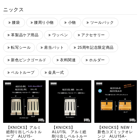
ニックス
腰袋
腰周り小物
小物
ツールバック
革製品ケア用品
ワッペン
アクセサリー
転写シール
肩当パット
25周年記念限定商品
新色ピンクゴールド
衣料関連
ホルダー
ベルトループ
金具一式
【KNICKS】アルミ
【KNICKS】
【KNICKS】NEW！
総削り出しベルトル
ALU15L アルミ総
新色コズミックオレ
ープ ALU15-
削り出しベルトルー
ンジ ALU15A-