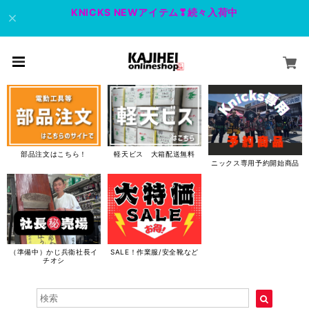
KNICKS NEWアイテム❣続々入荷中
部品注文はこちら！
軽天ビス 大箱配送無料
ニックス専用予約開始商品
（準備中）かじ兵衞社長イ
SALE！作業服/安全靴など
チオシ