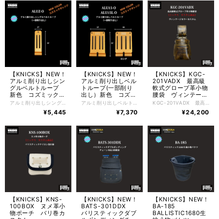
【KNICKS】NEW！
【KNICKS】NEW！
【KNICKS】KGC-
アルミ削り出しシン
アルミ削り出しベル
201VADX 最高級
グルベルトループ
トループ(一部削り
軟式グローブ革小物
新色 コズミックオ
出し）新色 コズミ
腰袋 ヴィンテージ
レンジ
ックオレンジ
カラーカスタム
アルミ削り出しシングルベルトループ (一部削り出し）新色！コズミックオレンジ ■ALUZ-O ■アルミニウム削り出し ■アルマイト加工 ■超軽量 18ｇ ※アルマイト加工の色付けに関してロットによっては画像と若干色が 異なりますのでご了承ください。
アルミ削り出しベルトループ（一部削り出し）新色！コズミックオレンジ ■ALU15-O／ALU15L-O ■アルミニウム削り出しタイプ ■アルマイト加工 ■超軽量ALU15-O 37ｇ ALU15L-O 43g ※アルマイト加工の色付けに関してロットによっては画像と若干色が 異なりますのでご了承ください。
KGC-201VADX 最高級軟式グローブ革小物腰袋 ■ニックス 公認カスタム ヴィンテージカラーカスタム
¥5,445
¥7,370
¥24,200
【KNICKS】KNS-
【KNICKS】NEW！
【KNICKS】NEW！
100BOX ヌメ革小
BATS-301DDX
BA-185
物ポーチ バリ巻カ
バリスティックダブ
BALLISTIC1680生