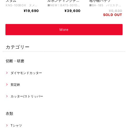
スタム
ルボンディングチェ
地小物バケツ
ーン対応3段腰袋
KNS-100BOX ヌメ革小物ポーチ ■ニックス公認カスタム商品 バリスティックナイロン巻仕様・スタッズ6ヶ所
■NEW！BATS-301DDX バリスティックダブルボンディングチェーン対応3段腰袋 ■前袋EVA型押型崩れ防止タイプ ■表裏コーデュラバリスティッっく1680D生地使用 ■ペン差しが3段目左側になり、2.5cm径までの工具やマーカーにも対応 ■TITプレート補強入り ■全長270×幅190×奥行155
■BA-185 バリスティック1680生地小物バケツ ■コーデュラバリスティック1680×コーデュラ1000ダブルボンディング生地使用 ■全長200×幅170×奥行170
¥19,690
¥39,600
¥5,830
SOLD OUT
More
カテゴリー
切断・研磨
ダイヤモンドカッター
剪定鋏
カッター/ストリッパー
衣類
Tシャツ