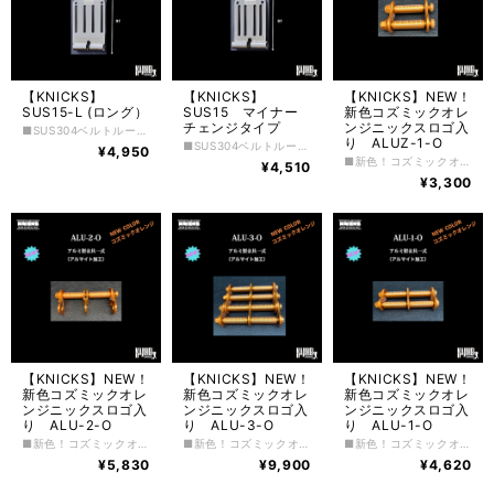
【KNICKS】
【KNICKS】
【KNICKS】NEW！
SUS15-L (ロング）
SUS15 マイナー
新色コズミックオレ
チェンジタイプ
ンジニックスロゴ入
■SUS304ベルトループ ■総磨きタイプ ※磨き研磨にて多少傷がつく場合があります
り ALUZ-1-O
■SUS304ベルトループ ■総磨きタイプ ※磨き研磨にて多少傷がつく場合があります
¥4,950
■新色！コズミックオレンジ ■ALUZ-1-O KNICKSロゴ入り シングルアルミベルトループ用金具一式 アルミナイロンナット2ヶ アルミロングボルト2本（六角頭付ボルト） アルミチェーン金具2ヶ（KNICKSロゴ入り） アルミパイプ2本（KNICKSロゴ入り） ※アルマイト加工の色付けに関してロットによっては画像と若干色が 異なりますのでご了承ください。
¥4,510
¥3,300
【KNICKS】NEW！
【KNICKS】NEW！
【KNICKS】NEW！
新色コズミックオレ
新色コズミックオレ
新色コズミックオレ
ンジニックスロゴ入
ンジニックスロゴ入
ンジニックスロゴ入
り ALU-2-O
り ALU-3-O
り ALU-1-O
■新色！コズミックオレンジ ■ALU-2-O KNICKSロゴ入り金具一式2連結タイプ アルミセンター金具1ヶ（KNICKSロゴ入り） アルミサイド金具2ヶ（KNICKSロゴ入り） アルミロングボルト1本（六角頭付ボルト） アルミナイロンナット1ヶ ※アルマイト加工の色付けに関してロットによっては画像と若干色が 異なりますのでご了承ください。 アルミパイプ2ヶ（KNICKSロゴ入り）
■新色！コズミックオレンジ ■ALU-3-O KNICKSロゴ入り金具一式 アルミナイロンナット4ヶ アルミロングボルト4本（六角頭付ボルト） アルミチェーン金具8ヶ（KNICKSロゴ入り） アルミパイプ8本（KNICKSロゴ入り） ※アルマイト加工の色付けに関してロットによっては画像と若干色が 異なりますのでご了承ください。
■新色！コズミックオレンジ ■ALU-1-O KNICKSロゴ入り金具一式 アルミナイロンナット2ヶ アルミロングボルト2本（六角頭付ボルト） アルミチェーン金具3ヶ（KNICKSロゴ入り） アルミパイプ4本（KNICKSロゴ入り） ※アルマイト加工の色付けに関してロットによっては画像と若干色が 異なりますのでご了承ください。
¥5,830
¥9,900
¥4,620